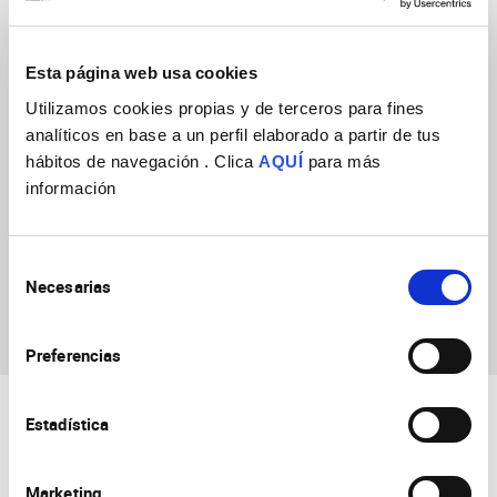
Behavior
(URL: https://in.umh-csic.es/group3896)
Esta página web usa cookies
Utilizamos cookies propias y de terceros para fines
analíticos en base a un perfil elaborado a partir de tus
hábitos de navegación . Clica
AQUÍ
para más
información
Selección
Necesarias
Clara Serrano
de
Navarro
consentimiento
Preferencias
Estadística
Marketing