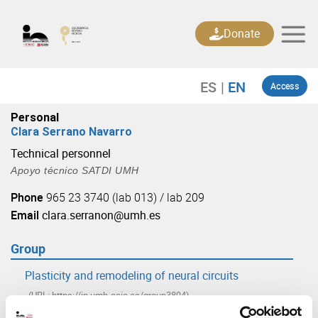
Skip
to
Donate
content
Access
Personal
Clara Serrano Navarro
Technical personnel
Apoyo técnico SATDI UMH
Phone
965 23 3740 (lab 013) / lab 209
Email
clara.serranon@umh.es
Group
Plasticity and remodeling of neural circuits
(URL: https://in.umh-csic.es/group3894)
Neuropharmacology, Molecular Immunobiology and