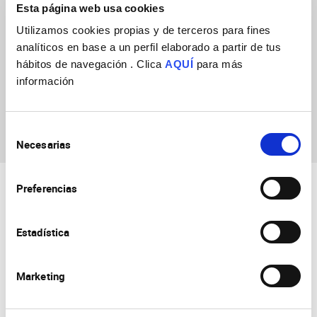
Esta página web usa cookies
Utilizamos cookies propias y de terceros para fines
analíticos en base a un perfil elaborado a partir de tus
hábitos de navegación . Clica
AQUÍ
para más
información
Bárbara Corral
Sánchez
Selección
Necesarias
de
consentimiento
Preferencias
Estadística
Marketing
Consejo Superior de Investigaciones Científicas
Universidad Miguel Hernández
Campus de San Juan | Sant Joan d’Alacant
Alicante | España