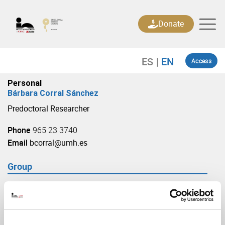
Skip
to
Donate
content
Access
Personal
Bárbara Corral Sánchez
Predoctoral Researcher
Phone
965 23 3740
Email
bcorral@umh.es
Group
Plasticity and remodeling of neural circuits
(URL: https://in.umh-csic.es/group3894)