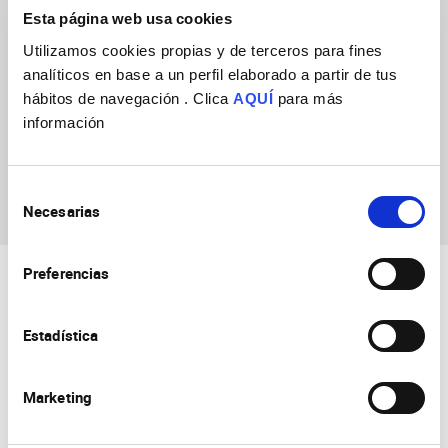
Esta página web usa cookies
Utilizamos cookies propias y de terceros para fines
analíticos en base a un perfil elaborado a partir de tus
hábitos de navegación . Clica
AQUÍ
para más
información
Ana Isabel Navarro
Navarro
Selección
Necesarias
de
consentimiento
Preferencias
Estadística
Marketing
Consejo Superior de Investigaciones Científicas
Universidad Miguel Hernández
Campus de San Juan | Sant Joan d’Alacant