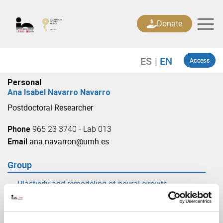
Skip
to
Donate
content
Access
Personal
Ana Isabel Navarro Navarro
Postdoctoral Researcher
Phone
965 23 3740 - Lab 013
Email
ana.navarron@umh.es
Group
Plasticity and remodeling of neural circuits
(URL: https://in.umh-csic.es/group3894)