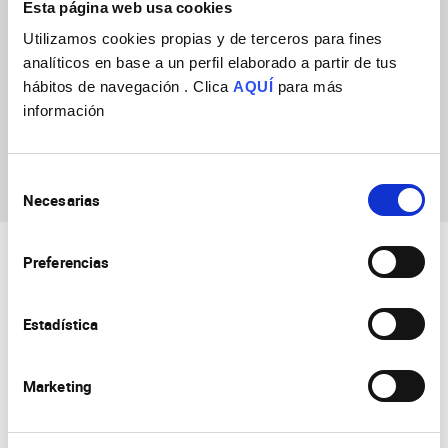
Esta página web usa cookies
Utilizamos cookies propias y de terceros para fines
analíticos en base a un perfil elaborado a partir de tus
Ana Margarita
hábitos de navegación . Clica
AQUÍ
para más
Humbert Camps
información
Selección
Necesarias
de
consentimiento
Preferencias
Estadística
Marketing
Consejo Superior de Investigaciones Científicas
Universidad Miguel Hernández
Campus de San Juan | Sant Joan d’Alacant
Alicante | España