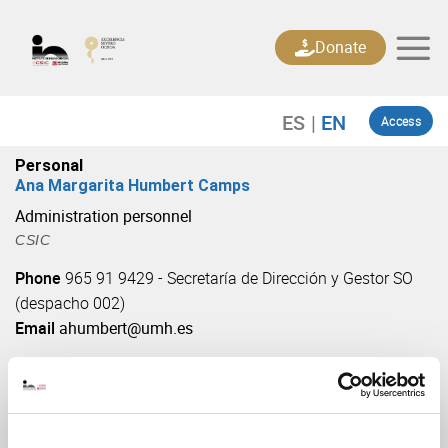
Skip
to
Donate
content
Access
Personal
Ana Margarita Humbert Camps
Administration personnel
CSIC
Phone
965 91 9429 - Secretaría de Dirección y Gestor SO
(despacho 002)
Email
ahumbert@umh.es