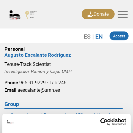
Skip
to
Donate
content
Access
Personal
Augusto Escalante Rodríguez
Tenure-Track Scientist
Investigador Ramón y Cajal UMH
Phone
965 91 9229 - Lab 246
Email
aescalante@umh.es
Group
Generation and Regeneration of Bilateral Neural
Circuits
(URL: https://in.umh-csic.es/group3880)