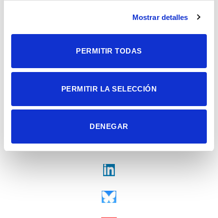
Campus de San Juan | Sant Joan d’Alacant
Alicante | España
Mostrar detalles
Contacto
Tel. + 34 965 23 37 00
Fax + 34 965 91 95 61
PERMITIR TODAS
PERMITIR LA SELECCIÓN
DENEGAR