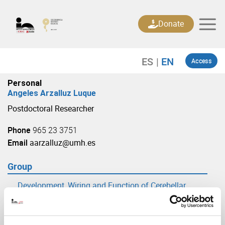
Skip
to
Donate
content
Access
Personal
Angeles Arzalluz Luque
Postdoctoral Researcher
Phone
965 23 3751
Email
aarzalluz@umh.es
Group
Development, Wiring and Function of Cerebellar
Circuits
(URL: https://in.umh-csic.es/group3881)