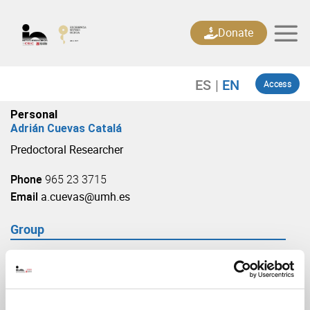
Skip
to
Donate
content
Access
Personal
Adrián Cuevas Catalá
Predoctoral Researcher
Phone
965 23 3715
Email
a.cuevas@umh.es
Group
Cell Plasticity in Development and Disease
(URL: https://in.umh-csic.es/group3902)