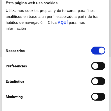
Esta página web usa cookies
Utilizamos cookies propias y de terceros para fines
analíticos en base a un perfil elaborado a partir de tus
hábitos de navegación . Clica
AQUÍ
para más
información
Adrián Cuevas
Catalá
Selección
Necesarias
de
consentimiento
Preferencias
Estadística
Marketing
Consejo Superior de Investigaciones Científicas
Universidad Miguel Hernández
Campus de San Juan | Sant Joan d’Alacant
Alicante | España