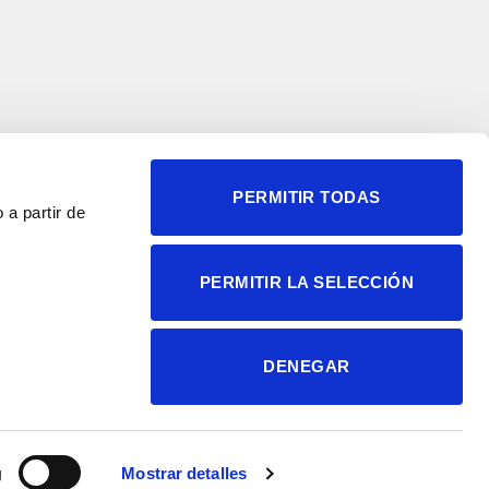
PERMITIR TODAS
 a partir de
© 2004-2026 Instituto de
PERMITIR LA SELECCIÓN
Neurociencias
Política de privacidad
Política de cookies
DENEGAR
Accesibilidad
Aviso legal
g
Mostrar detalles