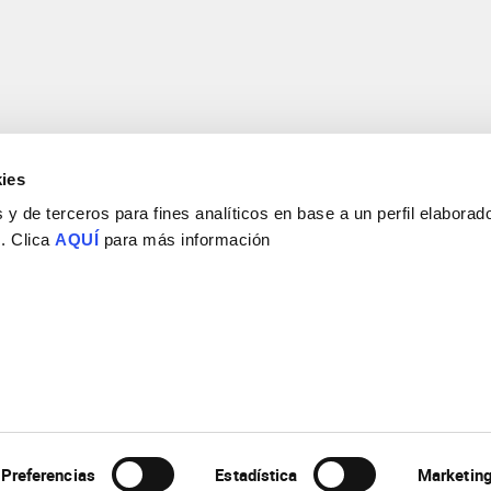
ies
y de terceros para fines analíticos en base a un perfil elaborado
 . Clica
AQUÍ
para más información
Consejo Superior de Investigaciones Científicas
Universidad Miguel Hernández
Campus de San Juan | Sant Joan d’Alacant
Alicante | España
Contacto
Tel. + 34 965 23 37 00
Fax + 34 965 91 95 61
Preferencias
Estadística
Marketin