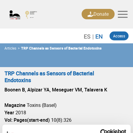
Skip
to
Donate
content
Access
Articles
>
TRP Channels as Sensors of Bacterial Endotoxins
TRP Channels as Sensors of Bacterial
Endotoxins
Boonen B, Alpizar YA, Meseguer VM, Talavera K
Magazine
Toxins (Basel)
Year
2018
Vol: Pages(start-end)
10(8):326
DOI
https://doi.org/10.3390/toxins10080326