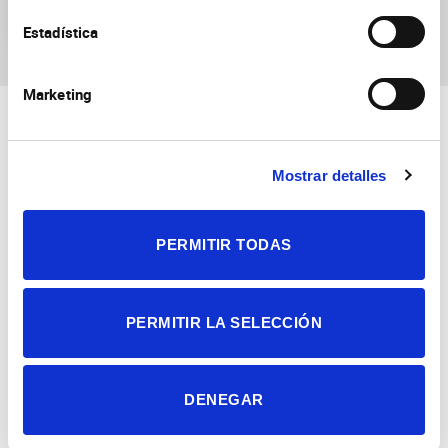
disease and dementia
Estadística
Marketing
Mostrar detalles
PERMITIR TODAS
Consejo Superior de Investigaciones Científicas
Universidad Miguel Hernández
Campus de San Juan | Sant Joan d’Alacant
Alicante | España
Contacto
PERMITIR LA SELECCIÓN
Tel. + 34 965 23 37 00
Fax + 34 965 91 95 61
DENEGAR