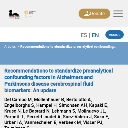
Skip
to
Donate
content
Access
Articles
>
Recommendations to standardize preanalytical confounding
factors in Alzheimers and Parkinsons disease cerebrospinal fluid
biomarkers: An update
Recommendations to standardize preanalytical
confounding factors in Alzheimers and
Parkinsons disease cerebrospinal fluid
biomarkers: An update
Del Campo M, Mollenhauer B, Bertolotto A,
Engelborghs S, Hampel H, Simonsen AH, Kapaki E,
Kruse N, Le Bastard N, Lehmann S, Molinuevo JL,
Parnetti L, Perret-Liaudet A, Saez-Valero J, Saka E,
Urbani A, Vanmechelen E, Verbeek M, Visser PJ,