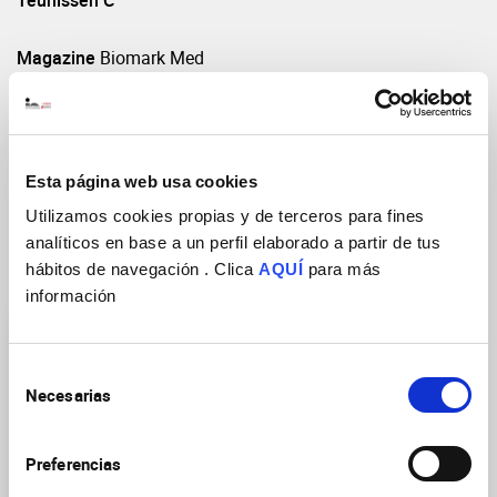
Teunissen C
Magazine
Biomark Med
Year
2012
Vol: Pages(start-end)
6(4):419
DOI
https://doi.org/10.2217/BMM.12.46
Esta página web usa cookies
Utilizamos cookies propias y de terceros para fines
analíticos en base a un perfil elaborado a partir de tus
hábitos de navegación . Clica
AQUÍ
para más
Research Groups
información
Selección
Necesarias
de
consentimiento
Preferencias
Altered molecular
mechanism in Alzheimer’s