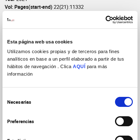
Vol: Pages(start-end)
22(21):11332
DOI
https://doi.org/10.3390/ijms222111332
Esta página web usa cookies
Utilizamos cookies propias y de terceros para fines
Research Groups
analíticos en base a un perfil elaborado a partir de tus
hábitos de navegación . Clica
AQUÍ
para más
información
Selección
Necesarias
de
Asymmetric division of
consentimiento
neural stem cells in
development and
Preferencias
tumorigenesis