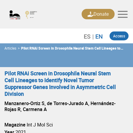
Skip
to
Donate
content
Access
Articles
>
Pilot RNAi Screen in Drosophila Neural Stem Cell Lineages to
Identify Novel Tumor Suppressor Genes Involved in Asymmetric
Cell Division
Pilot RNAi Screen in Drosophila Neural Stem
Cell Lineages to Identify Novel Tumor
Suppressor Genes Involved in Asymmetric Cell
Division
Manzanero-Ortiz S, de Torres-Jurado A, Hernández-
Rojas R, Carmena A
Magazine
Int J Mol Sci
Year
2021