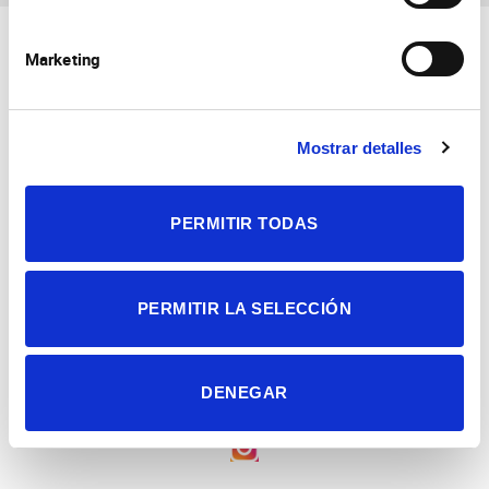
Marketing
Mostrar detalles
Consejo Superior de Investigaciones Científicas
Universidad Miguel Hernández
PERMITIR TODAS
Campus de San Juan | Sant Joan d’Alacant
Alicante | España
Contacto
Tel. + 34 965 23 37 00
Fax + 34 965 91 95 61
PERMITIR LA SELECCIÓN
DENEGAR