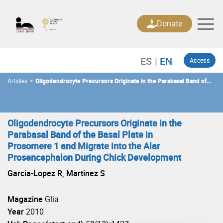
Skip
to
Donate
content
Access
Articles
>
Oligodendrocyte Precursors Originate in the Parabasal Band of
the Basal Plate in Prosomere 1 and Migrate into the Alar
Prosencephalon During Chick Development
Oligodendrocyte Precursors Originate in the
Parabasal Band of the Basal Plate in
Prosomere 1 and Migrate into the Alar
Prosencephalon During Chick Development
Garcia-Lopez R, Martinez S
Magazine
Glia
Year
2010