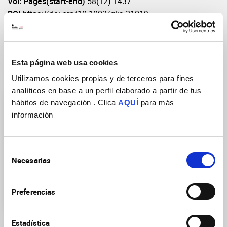
Vol: Pages(start-end)
58(12):1437
DOI
https://doi.org/10.1002/glia.21019
Esta página web usa cookies
Research Groups
Utilizamos cookies propias y de terceros para fines
analíticos en base a un perfil elaborado a partir de tus
hábitos de navegación . Clica
AQUÍ
para más
información
Selección
Necesarias
Neurobiology of mental,
de
neurodegenerative and
consentimiento
neuro-oncological
Preferencias
diseases
Estadística