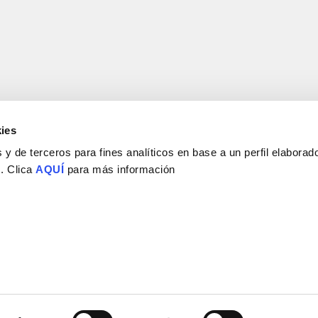
ies
y de terceros para fines analíticos en base a un perfil elaborado
 . Clica
AQUÍ
para más información
Consejo Superior de Investigaciones Científicas
Universidad Miguel Hernández
Campus de San Juan | Sant Joan d’Alacant
Alicante | España
Contacto
Tel. + 34 965 23 37 00
Fax + 34 965 91 95 61