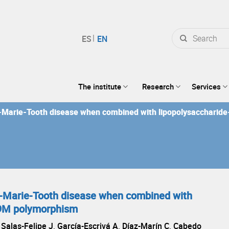
Search
for:
The institute
Research
Services
ot-Marie-Tooth disease when combined with lipopolysacchari
t-Marie-Tooth disease when combined with
49M polymorphism
 Salas-Felipe J, García-Escrivá A, Díaz-Marín C, Cabedo