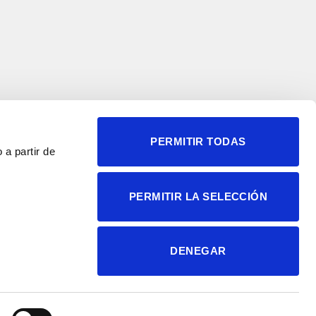
PERMITIR TODAS
 a partir de
© 2004-2026 Instituto de
PERMITIR LA SELECCIÓN
Neurociencias
Política de privacidad
Política de cookies
DENEGAR
Accesibilidad
Aviso legal