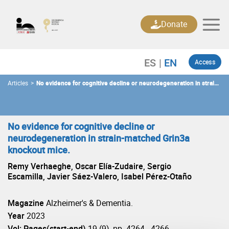
Skip
to
Donate
content
Access
Articles
>
No evidence for cognitive decline or neurodegeneration in strain-
matched Grin3a knockout mice.
No evidence for cognitive decline or
neurodegeneration in strain-matched Grin3a
knockout mice.
Remy Verhaeghe, Oscar Elía-Zudaire, Sergio
Escamilla, Javier Sáez-Valero, Isabel Pérez-Otaño
Magazine
Alzheimer's & Dementia.
Year
2023
Vol: Pages(start-end)
19 (9), pp. 4264 - 4266