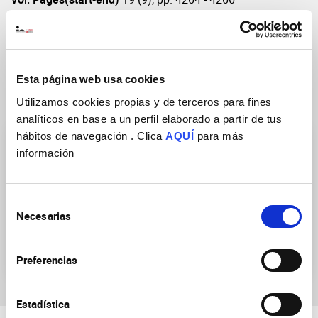
DOI
https://doi.org/10.1002/alz.13375
Esta página web usa cookies
Utilizamos cookies propias y de terceros para fines
Research Groups
analíticos en base a un perfil elaborado a partir de tus
hábitos de navegación . Clica
AQUÍ
para más
información
Selección
Necesarias
de
Altered molecular
Plasticity and remodeling
consentimiento
mechanism in Alzheimer’s
of neural circuits
disease and dementia
Preferencias
Estadística