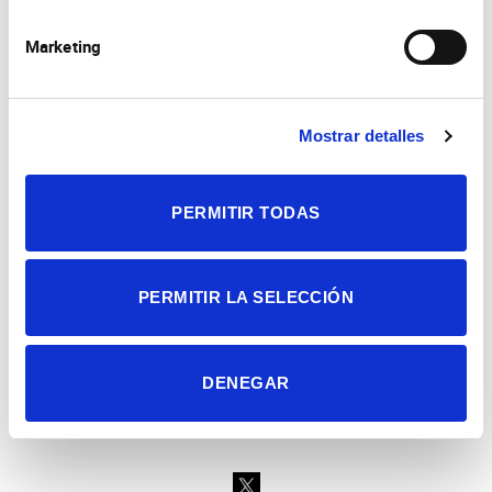
Marketing
Mostrar detalles
Consejo Superior de Investigaciones Científicas
Universidad Miguel Hernández
Campus de San Juan | Sant Joan d’Alacant
PERMITIR TODAS
Alicante | España
Contacto
Tel. + 34 965 23 37 00
Fax + 34 965 91 95 61
PERMITIR LA SELECCIÓN
DENEGAR