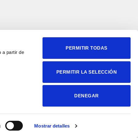
PERMITIR TODAS
 a partir de
© 2004-2026 Instituto de
PERMITIR LA SELECCIÓN
Neurociencias
Política de privacidad
Política de cookies
DENEGAR
Accesibilidad
Aviso legal
g
Mostrar detalles