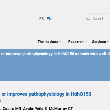
Search
for:
The institute
Research
Services
s or improves pathophysiology in HdhQ150 animals with well-
s or improves pathophysiology in HdhQ150
s
 A, Castro MR, Ayala-Peña S, McMurray CT