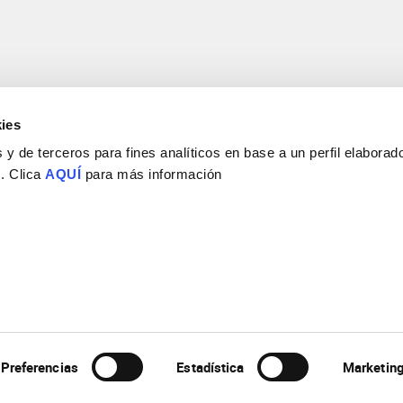
ies
y de terceros para fines analíticos en base a un perfil elaborado
 . Clica
AQUÍ
para más información
Consejo Superior de Investigaciones Científicas
Universidad Miguel Hernández
Campus de San Juan | Sant Joan d’Alacant
Alicante | España
Contacto
Tel. + 34 965 23 37 00
Fax + 34 965 91 95 61
Preferencias
Estadística
Marketin