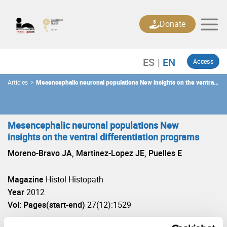
Skip
to
Donate
content
Access
Articles
>
Mesencephalic neuronal populations New insights on the ventral
differentiation programs
Mesencephalic neuronal populations New
insights on the ventral differentiation programs
Moreno-Bravo JA, Martinez-Lopez JE, Puelles E
Magazine
Histol Histopath
Year
2012
Vol: Pages(start-end)
27(12):1529