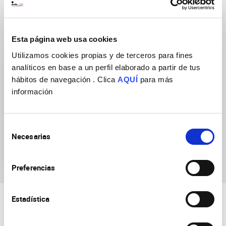
Research Groups
Esta página web usa cookies
Utilizamos cookies propias y de terceros para fines
analíticos en base a un perfil elaborado a partir de tus
hábitos de navegación . Clica
AQUÍ
para más
información
Development, Wiring and
Selección
Function of Cerebellar
Necesarias
de
Circuits
consentimiento
Preferencias
Estadística