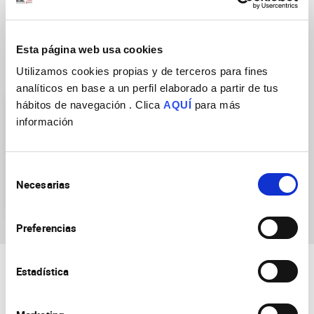
Esta página web usa cookies
Research Groups
Utilizamos cookies propias y de terceros para fines
analíticos en base a un perfil elaborado a partir de tus
hábitos de navegación . Clica
AQUÍ
para más
información
Selección
Necesarias
de
Behavior of Organisms
consentimiento
Preferencias
Estadística