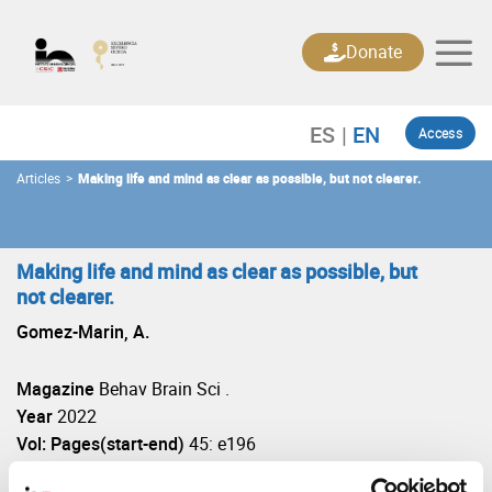
Skip
to
Donate
content
Access
Articles
>
Making life and mind as clear as possible, but not clearer.
Making life and mind as clear as possible, but
not clearer.
Gomez-Marin, A.
Magazine
Behav Brain Sci .
Year
2022
Vol: Pages(start-end)
45: e196
DOI
https://doi.org/10.1017/S0140525X22000127