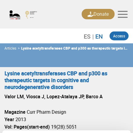
Skip
to
Donate
content
Access
Articles
>
Lysine acetyltransferases CBP and p300 as therapeutic targets in
cognitive and neurodegenerative disorders
Lysine acetyltransferases CBP and p300 as
therapeutic targets in cognitive and
neurodegenerative disorders
Valor LM, Viosca J, Lopez-Atalaya JP, Barco A
Magazine
Curr Pharm Design
Year
2013
Vol: Pages(start-end)
19(28):5051