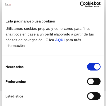
Esta página web usa cookies
Research Groups
Utilizamos cookies propias y de terceros para fines
analíticos en base a un perfil elaborado a partir de tus
hábitos de navegación . Clica
AQUÍ
para más
información
Selección
Transcriptional and
Cellular plasticity and
Necesarias
de
epigenetic mechanisms of
neuropathology
consentimiento
neuronal plasticity
Preferencias
Estadística