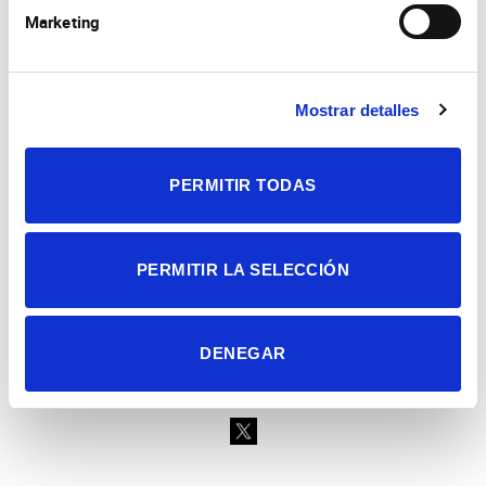
Marketing
Mostrar detalles
Consejo Superior de Investigaciones Científicas
Universidad Miguel Hernández
Campus de San Juan | Sant Joan d’Alacant
Alicante | España
PERMITIR TODAS
Contacto
Tel. + 34 965 23 37 00
Fax + 34 965 91 95 61
PERMITIR LA SELECCIÓN
DENEGAR