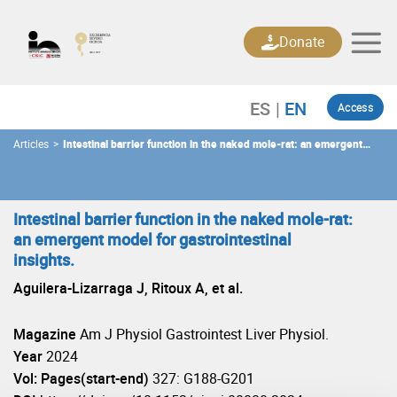
Skip
to
Donate
content
Access
Articles
>
Intestinal barrier function in the naked mole-rat: an emergent
model for gastrointestinal insights.
Intestinal barrier function in the naked mole-rat:
an emergent model for gastrointestinal
insights.
Aguilera-Lizarraga J, Ritoux A, et al.
Magazine
Am J Physiol Gastrointest Liver Physiol.
Year
2024
Vol: Pages(start-end)
327: G188-G201