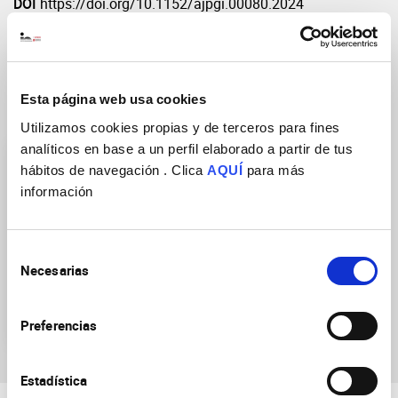
DOI
https://doi.org/10.1152/ajpgi.00080.2024
Esta página web usa cookies
Research Groups
Utilizamos cookies propias y de terceros para fines
analíticos en base a un perfil elaborado a partir de tus
hábitos de navegación . Clica
AQUÍ
para más
información
Selección
→ Emerging line:
Necesarias
de
Neuroimmune Modulation
consentimiento
of Nociception and Tissue
Function
Preferencias
Estadística