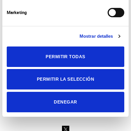
Marketing
Mostrar detalles
Consejo Superior de Investigaciones Científicas
Universidad Miguel Hernández
Campus de San Juan | Sant Joan d’Alacant
PERMITIR TODAS
Alicante | España
Contacto
Tel. + 34 965 23 37 00
Fax + 34 965 91 95 61
PERMITIR LA SELECCIÓN
DENEGAR