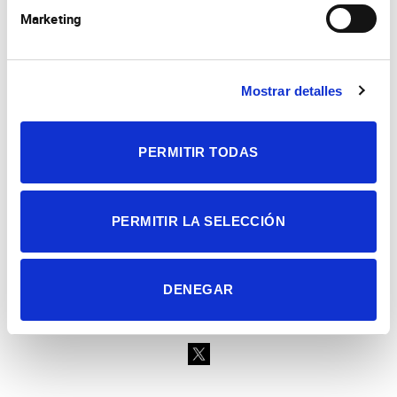
Marketing
Mostrar detalles
Consejo Superior de Investigaciones Científicas
Universidad Miguel Hernández
Campus de San Juan | Sant Joan d’Alacant
Alicante | España
PERMITIR TODAS
Contacto
Tel. + 34 965 23 37 00
Fax + 34 965 91 95 61
PERMITIR LA SELECCIÓN
DENEGAR