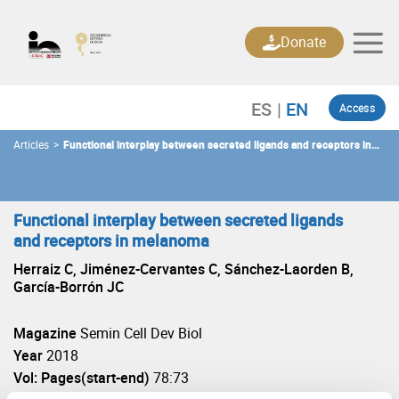
Skip
to
Donate
content
Access
Articles
>
Functional interplay between secreted ligands and receptors in
melanoma
Functional interplay between secreted ligands
and receptors in melanoma
Herraiz C, Jiménez-Cervantes C, Sánchez-Laorden B,
García-Borrón JC
Magazine
Semin Cell Dev Biol
Year
2018
Vol: Pages(start-end)
78:73