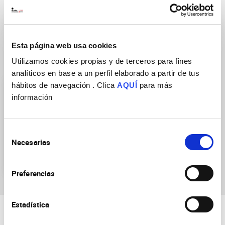
DOI
https://doi.org/10.1016/j.semcdb.2017.06.021
Esta página web usa cookies
Research Groups
Utilizamos cookies propias y de terceros para fines
analíticos en base a un perfil elaborado a partir de tus
hábitos de navegación . Clica
AQUÍ
para más
información
Selección
Necesarias
de
Cell Plasticity in
consentimiento
Development and Disease
Preferencias
Estadística