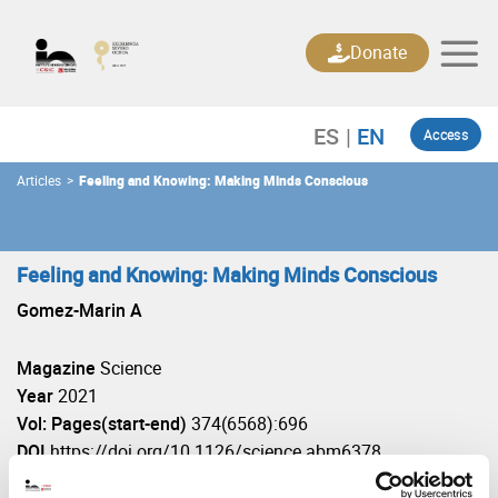
Skip
to
Donate
content
Access
Articles
>
Feeling and Knowing: Making Minds Conscious
Feeling and Knowing: Making Minds Conscious
Gomez-Marin A
Magazine
Science
Year
2021
Vol: Pages(start-end)
374(6568):696
DOI
https://doi.org/10.1126/science.abm6378