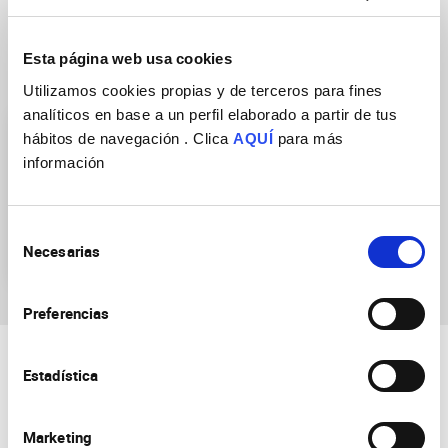
Esta página web usa cookies
Research Groups
Utilizamos cookies propias y de terceros para fines
analíticos en base a un perfil elaborado a partir de tus
hábitos de navegación . Clica
AQUÍ
para más
información
Selección
Behavior of Organisms
Necesarias
de
consentimiento
Preferencias
Estadística
Marketing