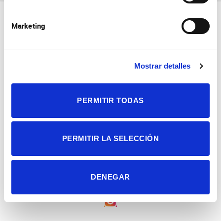
Marketing
Mostrar detalles
Consejo Superior de Investigaciones Científicas
Universidad Miguel Hernández
PERMITIR TODAS
Campus de San Juan | Sant Joan d’Alacant
Alicante | España
Contacto
Tel. + 34 965 23 37 00
Fax + 34 965 91 95 61
PERMITIR LA SELECCIÓN
DENEGAR