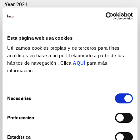
Year
2021
Vol: Pages(start-end)
10:e62232
DOI
https://doi.org/10.7554/eLife.62232
Esta página web usa cookies
Utilizamos cookies propias y de terceros para fines
analíticos en base a un perfil elaborado a partir de tus
Research Groups
hábitos de navegación . Clica
AQUÍ
para más
información
Selección
Necesarias
de
consentimiento
Molecular control of
Preferencias
neuronal axon myelination
Estadística