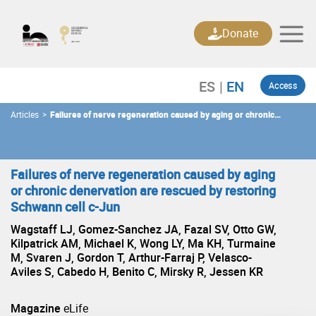
Skip
to
Donate
content
Access
Articles
>
Failures of nerve regeneration caused by aging or chronic
denervation are rescued by restoring Schwann cell c-Jun
Failures of nerve regeneration caused by aging
or chronic denervation are rescued by restoring
Schwann cell c-Jun
Wagstaff LJ, Gomez-Sanchez JA, Fazal SV, Otto GW,
Kilpatrick AM, Michael K, Wong LY, Ma KH, Turmaine
M, Svaren J, Gordon T, Arthur-Farraj P, Velasco-
Aviles S, Cabedo H, Benito C, Mirsky R, Jessen KR
Magazine
eLife