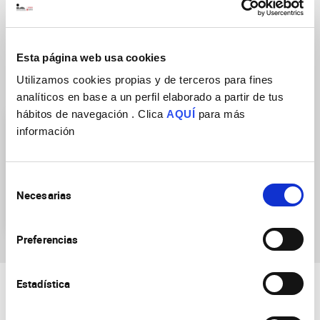
DOI
https://doi.org/10.1167/iovs.13-12068
Esta página web usa cookies
Utilizamos cookies propias y de terceros para fines
Research Groups
analíticos en base a un perfil elaborado a partir de tus
hábitos de navegación . Clica
AQUÍ
para más
información
Selección
Necesarias
de
Ocular neurobiology
consentimiento
Preferencias
Estadística