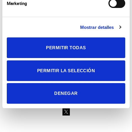
Marketing
Consejo Superior de Investigaciones Científicas
Mostrar detalles
Universidad Miguel Hernández
Campus de San Juan | Sant Joan d’Alacant
Alicante | España
Contacto
PERMITIR TODAS
Tel. + 34 965 23 37 00
Fax + 34 965 91 95 61
PERMITIR LA SELECCIÓN
DENEGAR