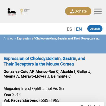
Skip
to
Donate
content
Access
Articles
>
Expression of Cholecystokinin, Gastrin, and Their Receptors in
the Mouse Cornea
Expression of Cholecystokinin, Gastrin, and
Their Receptors in the Mouse Cornea
Gonzalez-Coto AF, Alonso-Ron C, Alcalde I, Gallar J,
Meana A, Merayo-Lloves J, Belmonte C
Magazine
Invest Ophthalmol Vis Sci
Year
2014
Vol: Pages(start-end)
55(3):1965