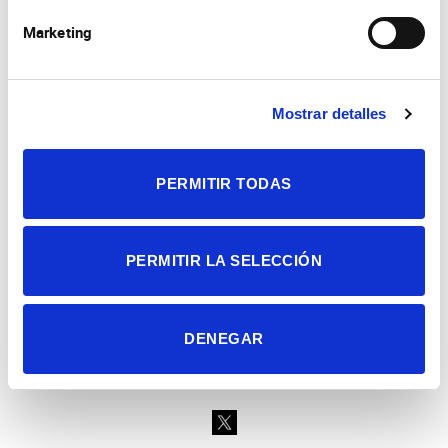
Marketing
Mostrar detalles
Consejo Superior de Investigaciones Científicas
Universidad Miguel Hernández
Campus de San Juan | Sant Joan d’Alacant
Alicante | España
PERMITIR TODAS
Contacto
Tel. + 34 965 23 37 00
Fax + 34 965 91 95 61
PERMITIR LA SELECCIÓN
DENEGAR