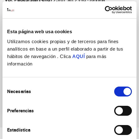
DOI
https://doi.org/10.3390/ijms23062996
Esta página web usa cookies
Utilizamos cookies propias y de terceros para fines
Research Groups
analíticos en base a un perfil elaborado a partir de tus
hábitos de navegación . Clica
AQUÍ
para más
información
Selección
Necesarias
de
Molecular control of
consentimiento
neuronal axon myelination
Preferencias
Estadística