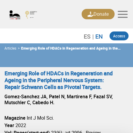
Skip
to
Donate
content
Access
Articles
>
Emerging Role of HDACs in Regeneration and Ageing in the
Peripheral Nervous System: Repair Schwann Cells as Pivotal
Targets.
Emerging Role of HDACs in Regeneration and
Ageing in the Peripheral Nervous System:
Repair Schwann Cells as Pivotal Targets.
Gomez-Sanchez JA, Patel N, Martirena F, Fazal SV,
Mutschler C, Cabedo H.
Magazine
Int J Mol Sci.
Year
2022
Vol: Pages(start-end)
23(6): art 2996 - Review