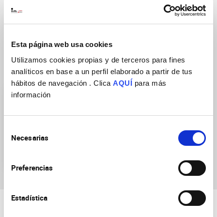
DOI
https://doi.org/10.1016/j.clae.2023.101854
Esta página web usa cookies
Utilizamos cookies propias y de terceros para fines
Research Groups
analíticos en base a un perfil elaborado a partir de tus
hábitos de navegación . Clica
AQUÍ
para más
información
Selección
Necesarias
de
consentimiento
Ocular neurobiology
Preferencias
Estadística