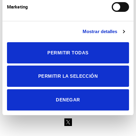
Marketing
Mostrar detalles
Consejo Superior de Investigaciones Científicas
Universidad Miguel Hernández
Campus de San Juan | Sant Joan d’Alacant
Alicante | España
PERMITIR TODAS
Contacto
Tel. + 34 965 23 37 00
Fax + 34 965 91 95 61
PERMITIR LA SELECCIÓN
DENEGAR