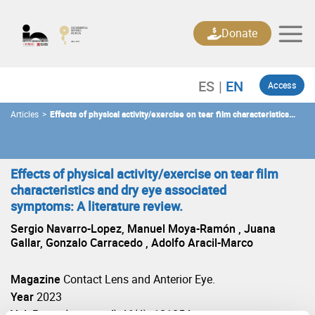
Skip
to
Donate
content
Access
Articles
>
Effects of physical activity/exercise on tear film characteristics
and dry eye associated symptoms: A literature review.
Effects of physical activity/exercise on tear film
characteristics and dry eye associated
symptoms: A literature review.
Sergio Navarro-Lopez, Manuel Moya-Ramón , Juana
Gallar, Gonzalo Carracedo , Adolfo Aracil-Marco
Magazine
Contact Lens and Anterior Eye.
Year
2023
Vol: Pages(start-end)
46(4): 101854