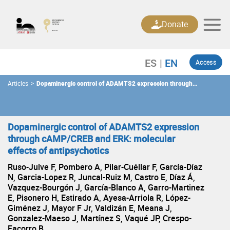
Skip
to
Donate
content
Access
Articles
>
Dopaminergic control of ADAMTS2 expression through
cAMP/CREB and ERK: molecular effects of antipsychotics
Dopaminergic control of ADAMTS2 expression
through cAMP/CREB and ERK: molecular
effects of antipsychotics
Ruso-Julve F, Pombero A, Pilar-Cuéllar F, García-Díaz
N, Garcia-Lopez R, Juncal-Ruiz M, Castro E, Díaz Á,
Vazquez-Bourgón J, García-Blanco A, Garro-Martinez
E, Pisonero H, Estirado A, Ayesa-Arriola R, López-
Giménez J, Mayor F Jr, Valdizán E, Meana J,
Gonzalez-Maeso J, Martínez S, Vaqué JP, Crespo-
Facorro B