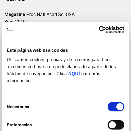
Magazine
Proc Natl Acad Sci USA
Year
2019
Vol: Pages(start-end)
9(1):306
DOI
https://doi.org/10.1038/s41398-019-0647-7
Esta página web usa cookies
Utilizamos cookies propias y de terceros para fines
analíticos en base a un perfil elaborado a partir de tus
Research Groups
hábitos de navegación . Clica
AQUÍ
para más
información
Selección
Necesarias
de
consentimiento
Neurobiology of mental,
Preferencias
neurodegenerative and