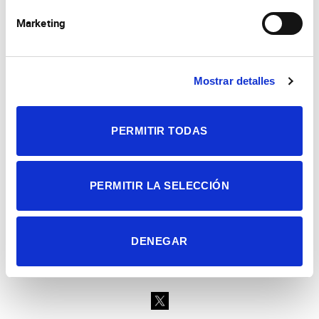
Marketing
Mostrar detalles
Consejo Superior de Investigaciones Científicas
Universidad Miguel Hernández
Campus de San Juan | Sant Joan d’Alacant
Alicante | España
PERMITIR TODAS
Contacto
Tel. + 34 965 23 37 00
Fax + 34 965 91 95 61
PERMITIR LA SELECCIÓN
DENEGAR