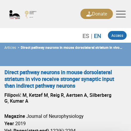
Skip
to
Donate
content
Access
Articles
>
Direct pathway neurons in mouse dorsolateral striatum in vivo
receive stronger synaptic input than indirect pathway neurons
Direct pathway neurons in mouse dorsolateral
striatum in vivo receive stronger synaptic input
than indirect pathway neurons
Filipović M, Ketzef M, Reig R, Aertsen A, Silberberg
G, Kumar A
Magazine
Journal of Neurophysiology
Year
2019
Vol: Pages(start-end)
122(6):2294