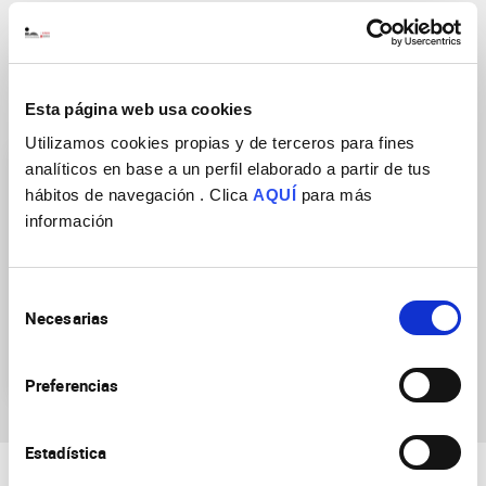
Esta página web usa cookies
Research Groups
Utilizamos cookies propias y de terceros para fines
analíticos en base a un perfil elaborado a partir de tus
hábitos de navegación . Clica
AQUÍ
para más
información
Asymmetric division of
Selección
Necesarias
neural stem cells in
de
development and
consentimiento
tumorigenesis
Preferencias
Estadística