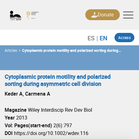
Skip
to
Donate
content
Access
Articles
>
Cytoplasmic protein motility and polarized sorting during
asymmetric cell division
Cytoplasmic protein motility and polarized
sorting during asymmetric cell division
Keder A, Carmena A
Magazine
Wiley Interdiscip Rev Dev Biol
Year
2013
Vol: Pages(start-end)
2(6):797
DOI
https://doi.org/10.1002/wdev.116