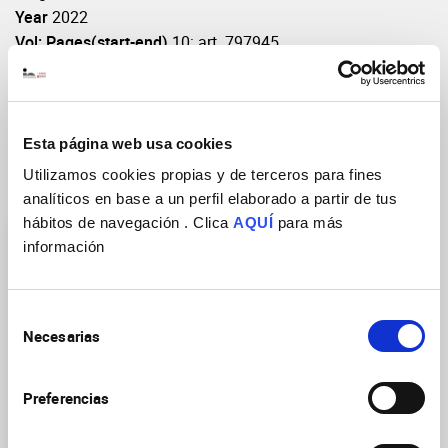
Year
2022
Vol: Pages(start-end)
10: art. 797945
DOI
https://doi.org/10.3389/fcell.2022.797945
Esta página web usa cookies
Utilizamos cookies propias y de terceros para fines
Research Groups
analíticos en base a un perfil elaborado a partir de tus
hábitos de navegación . Clica
AQUÍ
para más
información
Selección
Necesarias
de
Neurobiology of mental,
consentimiento
neurodegenerative and
Preferencias
neuro-oncological
diseases