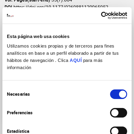
DOI
https://doi.org/10.1177/0269881120965952
Esta página web usa cookies
Research Groups
Utilizamos cookies propias y de terceros para fines
analíticos en base a un perfil elaborado a partir de tus
hábitos de navegación . Clica
AQUÍ
para más
información
Selección
Necesarias
Translational
de
neuropsychopharmacology
consentimiento
of neurological and
Preferencias
psychiatric diseases
Estadística