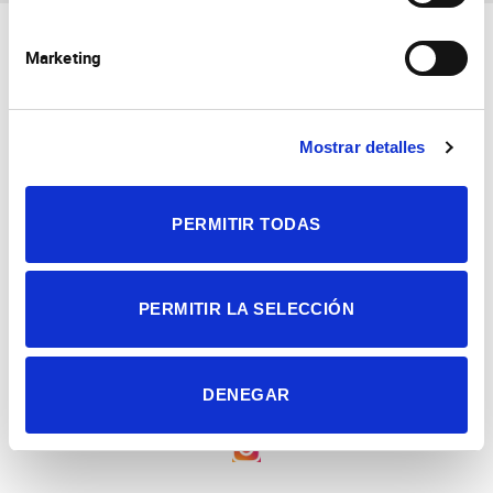
Marketing
Mostrar detalles
Consejo Superior de Investigaciones Científicas
Universidad Miguel Hernández
PERMITIR TODAS
Campus de San Juan | Sant Joan d’Alacant
Alicante | España
Contacto
Tel. + 34 965 23 37 00
Fax + 34 965 91 95 61
PERMITIR LA SELECCIÓN
DENEGAR