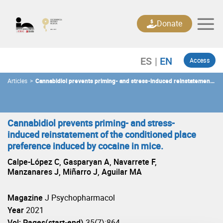
Skip
to
Donate
content
Access
Articles
>
Cannabidiol prevents priming- and stress-induced reinstatement
of the conditioned place preference induced by cocaine in mice.
Cannabidiol prevents priming- and stress-
induced reinstatement of the conditioned place
preference induced by cocaine in mice.
Calpe-López C, Gasparyan A, Navarrete F,
Manzanares J, Miñarro J, Aguilar MA
Magazine
J Psychopharmacol
Year
2021
Vol: Pages(start-end)
35(7):864