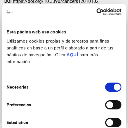
DOI
https://doi.org/10.3390/cancers12010102
Esta página web usa cookies
Research Groups
Utilizamos cookies propias y de terceros para fines
analíticos en base a un perfil elaborado a partir de tus
hábitos de navegación . Clica
AQUÍ
para más
información
Selección
Neurobiology of mental,
Necesarias
de
neurodegenerative and
consentimiento
neuro-oncological
diseases
Preferencias
Estadística