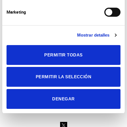
Marketing
Mostrar detalles
Consejo Superior de Investigaciones Científicas
Universidad Miguel Hernández
Campus de San Juan | Sant Joan d’Alacant
PERMITIR TODAS
Alicante | España
Contacto
Tel. + 34 965 23 37 00
Fax + 34 965 91 95 61
PERMITIR LA SELECCIÓN
DENEGAR