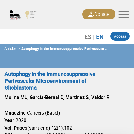
Skip
to
Donate
content
Access
Articles
>
Autophagy in the Immunosuppressive Perivascular
Microenvironment of Glioblastoma
Autophagy in the Immunosuppressive
Perivascular Microenvironment of
Glioblastoma
Molina ML, García-Bernal D, Martinez S, Valdor R
Magazine
Cancers (Basel)
Year
2020
Vol: Pages(start-end)
12(1):102