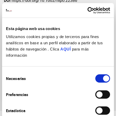
DOI
https://doi.org/10.1002/hipo.22386
Esta página web usa cookies
Research Groups
Utilizamos cookies propias y de terceros para fines
analíticos en base a un perfil elaborado a partir de tus
hábitos de navegación . Clica
AQUÍ
para más
información
Selección
Neurobiology of mental,
Necesarias
de
neurodegenerative and
consentimiento
neuro-oncological
diseases
Preferencias
Estadística