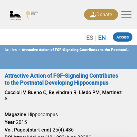
Skip
to
Donate
content
Access
Articles
>
Attractive Action of FGF-Signaling Contributes to the Postnatal
Developing Hippocampus
Attractive Action of FGF-Signaling Contributes
to the Postnatal Developing Hippocampus
Cuccioli V, Bueno C, Belvindrah R, Lledo PM, Martinez
S
Magazine
Hippocampus
Year
2015
Vol: Pages(start-end)
25(4):486