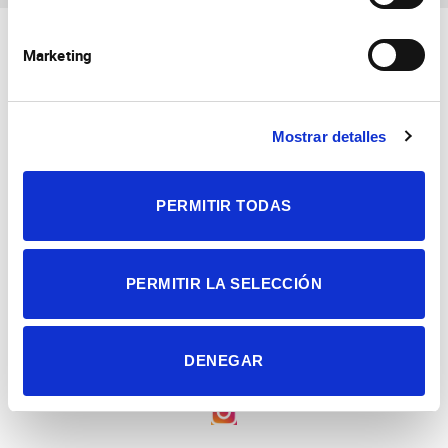
Marketing
Mostrar detalles
Consejo Superior de Investigaciones Científicas
Universidad Miguel Hernández
PERMITIR TODAS
Campus de San Juan | Sant Joan d’Alacant
Alicante | España
Contacto
Tel. + 34 965 23 37 00
Fax + 34 965 91 95 61
PERMITIR LA SELECCIÓN
DENEGAR