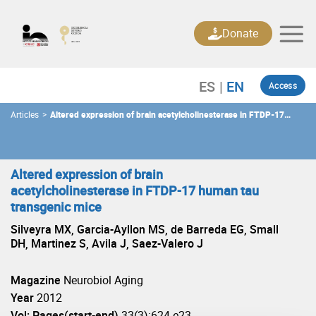
Skip
to
Donate
content
Access
Articles
>
Altered expression of brain acetylcholinesterase in FTDP-17
human tau transgenic mice
Altered expression of brain
acetylcholinesterase in FTDP-17 human tau
transgenic mice
Silveyra MX, Garcia-Ayllon MS, de Barreda EG, Small
DH, Martinez S, Avila J, Saez-Valero J
Magazine
Neurobiol Aging
Year
2012
Vol: Pages(start-end)
33(3):624.e23