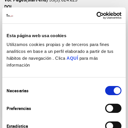
DOI
https://doi.org/10.1016/j.neurobiolaging.2011.03.006
Esta página web usa cookies
Utilizamos cookies propias y de terceros para fines
Research Groups
analíticos en base a un perfil elaborado a partir de tus
hábitos de navegación . Clica
AQUÍ
para más
información
Selección
Necesarias
de
Altered molecular
consentimiento
mechanism in Alzheimer’s
Preferencias
disease and dementia
Estadística