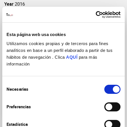
Year
2016
Vol: Pages(start-end)
44(10):4703
DOI
https://doi.org/10.1093/nar/gkw105
Esta página web usa cookies
Utilizamos cookies propias y de terceros para fines
analíticos en base a un perfil elaborado a partir de tus
Research Groups
hábitos de navegación . Clica
AQUÍ
para más
información
Selección
Necesarias
de
consentimiento
Mechanisms of growth
Preferencias
control and cancer
Estadística