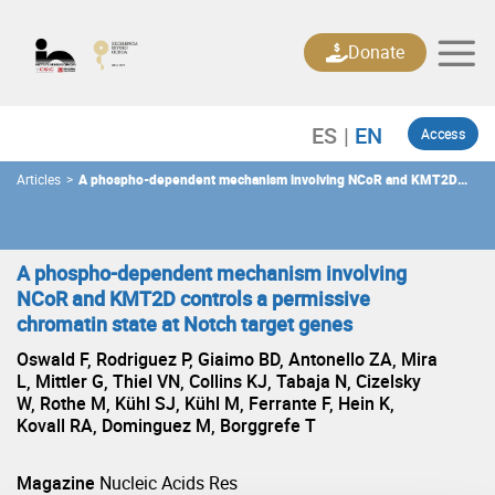
Skip
to
Donate
content
Access
Articles
>
A phospho-dependent mechanism involving NCoR and KMT2D
controls a permissive chromatin state at Notch target genes
A phospho-dependent mechanism involving
NCoR and KMT2D controls a permissive
chromatin state at Notch target genes
Oswald F, Rodriguez P, Giaimo BD, Antonello ZA, Mira
L, Mittler G, Thiel VN, Collins KJ, Tabaja N, Cizelsky
W, Rothe M, Kühl SJ, Kühl M, Ferrante F, Hein K,
Kovall RA, Dominguez M, Borggrefe T
Magazine
Nucleic Acids Res