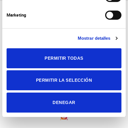
Marketing
Mostrar detalles
Consejo Superior de Investigaciones Científicas
Universidad Miguel Hernández
PERMITIR TODAS
Campus de San Juan | Sant Joan d’Alacant
Alicante | España
Contacto
Tel. + 34 965 23 37 00
Fax + 34 965 91 95 61
PERMITIR LA SELECCIÓN
DENEGAR