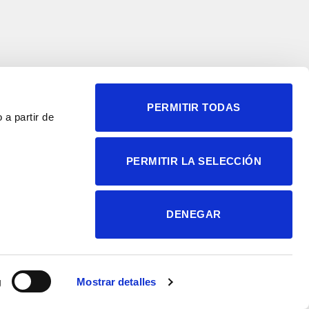
PERMITIR TODAS
 a partir de
© 2004-2026 Instituto de
PERMITIR LA SELECCIÓN
Neurociencias
Política de privacidad
Política de cookies
DENEGAR
Accesibilidad
Aviso legal
g
Mostrar detalles