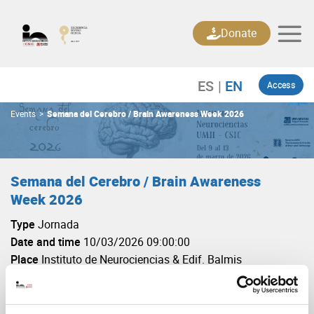
Skip
to
Donate
content
Access
Events
>
Semana del Cerebro / Brain Awareness Week 2026
Semana del Cerebro / Brain Awareness
Week 2026
Type
Jornada
Date and time
10/03/2026 09:00:00
Place
Instituto de Neurociencias & Edif. Balmis
Institution
Instituto de Neurociencias