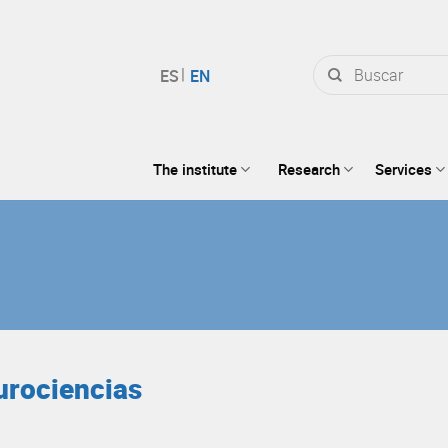
Search
for:
The institute
Research
Services
eurociencias