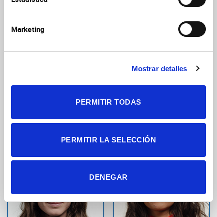
Neurobiología del desarrollo
Neurobiología del desarrollo
Marketing
Mostrar detalles
PERMITIR TODAS
Pérez Cervera,
Peralta Cañadas,
Laura
Mónica
Investigador postdoctoral
Personal técnico
PERMITIR LA SELECCIÓN
Neurobiología molecular y
Neurobiología celular y de
neuropatología
sistemas
DENEGAR