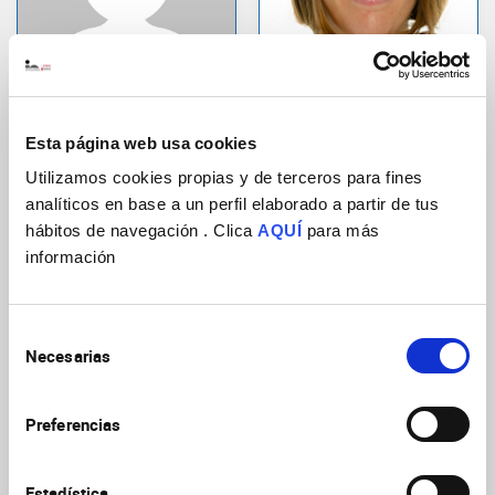
Pérez González,
Pérez García,
Rocío
Claudia
Investigador asociado
Investigador predoctoral
Esta página web usa cookies
Neurobiología del desarrollo
ISABIAL
Neurobiología molecular y
Utilizamos cookies propias y de terceros para fines
neuropatología
analíticos en base a un perfil elaborado a partir de tus
hábitos de navegación . Clica
AQUÍ
para más
información
Selección
Necesarias
de
consentimiento
Preferencias
Pampols Pérez,
Pérez Ferrer,
Mireia
Isabel
Investigador postdoctoral
Investigador predoctoral
Estadística